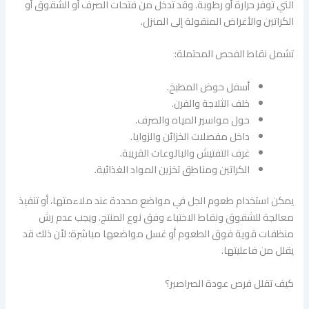
التي توفر حرارة أو رطوبة. وقد تدخل من فتحات الصرف أو الشقوق أو
الكراتين والأغراض المنقولة إلى المنزل.
تشمل نقاط الفحص المحتملة:
أسفل حوض المطبخ.
خلف الثلاجة والفرن.
حول مواسير المياه والصرف.
داخل مفصلات الخزائن والزوايا.
غرف التفتيش والبالوعات القريبة.
الكراتين ومناطق تخزين المواد الغذائية.
يمكن استخدام طعوم الجل في مواضع محددة عند ملاءمتها، أو تنفيذ
معالجة للشقوق ونقاط الاختباء وفق نوع المنتج. ويجب عدم رش
منظفات قوية فوق الطعوم أو غسل مواضعها مباشرة؛ لأن ذلك قد
يقلل من فاعليتها.
كيف تقلل فرص عودة الصراصير؟