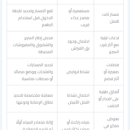
مستعمرة أو
تتبع المسار وتحديد نقطة
مسار ثابت
مصدر غذاء
الدخول قبل استخدام
للنمل
قريب
الطعم
لدغات ليلية
فحص إطار السرير
احتمال وجود
مع آثار قرب
والشقوق والمفروشات
بق الفراش
السرير
المحيطة
فضلات
تحديد المسارات
صغيرة أو
نشاط قوارض
والفتحات ووضع مصائد
آثار قضم
أو محطات مناسبة
أنفاق طينية
احتمال نشاط
معاينة متخصصة لتحديد
على الجدار أو
النمل الأبيض
نطاق الإصابة ونوعها
الخشب
بعوض
مياه راكدة أو
إزالة مصادر المياه أولًا
متكرر في
مصدر تكاثر قريب
ثم تقييم المعالجة