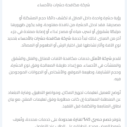
شركة مكافحة حشرات بالأحساء
رؤية حشرة واحدة داخل المنزل لا تكشف دائمًا حجم المشكلة أو
مصدرها. فقد تدخل الحشرة من نافذة مفتوحة، وقد يكون ظهورها
مرتبطًا بشقوق أو تسرب مياه أو مصدر غذاء أو إصابة ممتدة في جزء
آخر من المبنى. لذلك تبدأ خدمة
شركة مكافحة حشرات بالأحساء
بتحديد
نوع الآفة وآثار نشاطها قبل اختيار الرش أو الطعوم أو المصائد.
تقدم
شركة الأمثل
خدمات مكافحة الآفات للمنازل والفلل والشقق
والمنشآت في الأحساء، مع إعداد طريقة المعالجة وفق نوع الحشرة،
وحجم انتشارها، وطبيعة الموقع، والأشخاص أو الحيوانات الموجودين
فيه.
تُوضح للعميل تعليمات تجهيز المكان، ومواضع التطبيق، وفترة الابتعاد
عن المنطقة المعالجة إن كانت مطلوبة وفق تعليمات المنتج، مع بيان
نطاق المتابعة والتكلفة قبل التنفيذ.
يتوفر
خصم حصري 45% لفترة محدودة
على خدمات محددة، وتُعرف
شروط العرض ومدى انطباقه على الطلب عند التواصل.