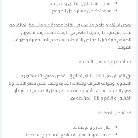
انتقال النشاط بين الداخل والحديقة.
وجود أكثر من مسار داخل الموقع.
يمكن استخدام طعم مناسب في نقاط محددة عند ملاءمة الحالة، مع
تجنب رش مبيد طارد قرب الطعم في الوقت نفسه. وقد تستغرق
الطعوم فترة قبل انخفاض النشاط، حسب حجم المستعمرة وظروف
الموقع.
مكافحة بق الفراش بالأحساء
بق الفراش من الآفات التي تحتاج إلى فحص دقيق؛ لأنه يختبئ في
الشقوق وحواف المراتب وإطارات الأسرّة وخلف بعض قطع الأثاث. ولا
تعني اللدغات وحدها تأكيد وجوده، لذلك يُفضل البحث عن الحشرة أو
القشور أو البقع والآثار المرتبطة بها.
قد تشمل المعاينة:
إطار السرير والوصلات.
حواف المرتبة وفق المواضع المسموح بفحصها.