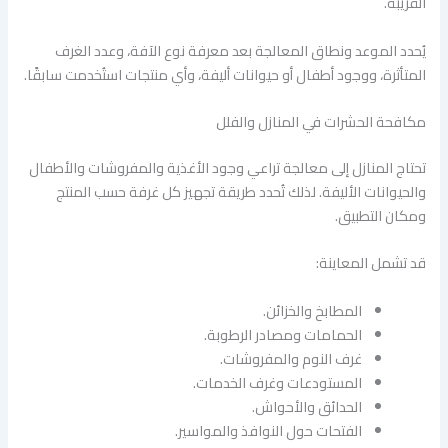
القريبة.
يُحدد الموعد ونطاق المعالجة بعد معرفة نوع الآفة، وعدد الغرف
المتأثرة، ووجود أطفال أو حيوانات أليفة، وأي منتجات استُخدمت سابقًا.
مكافحة الحشرات في المنازل والفلل
تحتاج المنازل إلى معالجة تراعي وجود الأغذية والمفروشات والأطفال
والحيوانات الأليفة. لذلك تُحدد طريقة تجهيز كل غرفة حسب المنتج
ومكان التطبيق.
قد تشمل المعاينة:
المطابخ والخزائن.
الحمامات ومصادر الرطوبة.
غرف النوم والمفروشات.
المستودعات وغرف الخدمات.
الحدائق والأحواش.
الفتحات حول النوافذ والمواسير.