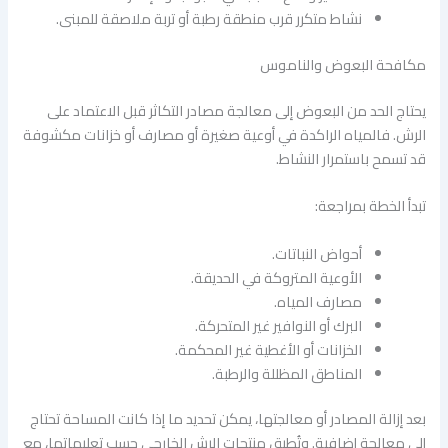
نشاط متكرر قرب منطقة رطبة أو تربة ملاصقة للمبنى.
مكافحة البعوض والناموس
يحتاج الحد من البعوض إلى معالجة مصادر التكاثر قبل الاعتماد على
الرش. فالمياه الراكدة في أوعية صغيرة أو مصارف أو خزانات مكشوفة
قد تسمح باستمرار النشاط.
تبدأ الخطة بمراجعة:
أحواض النباتات.
الأوعية المتروكة في الحديقة.
مصارف المياه.
البرك أو النوافير غير المتحركة.
الخزانات أو الأغطية غير المحكمة.
المناطق المظللة والرطبة.
بعد إزالة المصادر أو معالجتها، يمكن تحديد ما إذا كانت المساحة تحتاج
إلى معالجة إضافية. وتُطبق منتجات الرش الخارجي حسب تعليماتها، مع