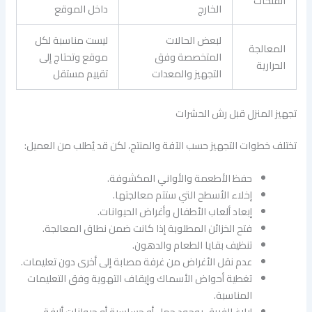
الفتحات
الخارج
داخل الموقع
لبعض الحالات
ليست مناسبة لكل
المعالجة
المتخصصة وفق
موقع وتحتاج إلى
الحرارية
التجهيز والمعدات
تقييم مستقل
تجهيز المنزل قبل رش الحشرات
تختلف خطوات التجهيز حسب الآفة والمنتج، لكن قد يُطلب من العميل:
حفظ الأطعمة والأواني المكشوفة.
إخلاء الأسطح التي ستتم معالجتها.
إبعاد ألعاب الأطفال وأغراض الحيوانات.
فتح الخزائن المطلوبة إذا كانت ضمن نطاق المعالجة.
تنظيف بقايا الطعام والدهون.
عدم نقل الأغراض من غرفة مصابة إلى أخرى دون تعليمات.
تغطية أحواض الأسماك وإيقاف التهوية وفق التعليمات
المناسبة.
إبلاغ الفريق بوجود حمل أو حساسية أو حيوانات أليفة.