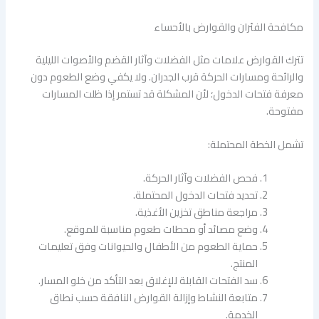
مكافحة الفئران والقوارض بالأحساء
تترك القوارض علامات مثل الفضلات وآثار القضم والأصوات الليلية
والرائحة ومسارات الحركة قرب الجدران. ولا يكفي وضع الطعوم دون
معرفة فتحات الدخول؛ لأن المشكلة قد تستمر إذا ظلت المسارات
مفتوحة.
تشمل الخطة المحتملة:
فحص الفضلات وآثار الحركة.
تحديد فتحات الدخول المحتملة.
مراجعة مناطق تخزين الأغذية.
وضع مصائد أو محطات طعوم مناسبة للموقع.
حماية الطعوم من الأطفال والحيوانات وفق تعليمات
المنتج.
سد الفتحات القابلة للإغلاق بعد التأكد من خلو المسار.
متابعة النشاط وإزالة القوارض النافقة حسب نطاق
الخدمة.