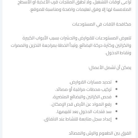
تُراعى أوقات التشغيل، ولا تُطبق المنتجات قرب الأغذية أو الأسطح
الملامسة لها إلا وفق تعليمات واضحة ومناسبة للموقع.
مكافحة الآفات في المستودعات
تتعرض المستودعات للقوارض والحشرات بسبب الأبواب الكبيرة
والكراتين وكثرة حركة البضائع. وتبدأ الخطة بمراجعة التخزين والممرات
ونقاط الدخول.
يمكن أن تشمل الأعمال:
تحديد مسارات القوارض.
تركيب محطات مراقبة أو مصائد.
فحص الكراتين والبضائع المتضررة.
رفع المواد عن الأرض قدر الإمكان.
سد فتحات الدخول بعد تقييمها.
إعداد سجل متابعة للنشاط عند الاتفاق.
الفرق بين الطعوم والرش والمصائد