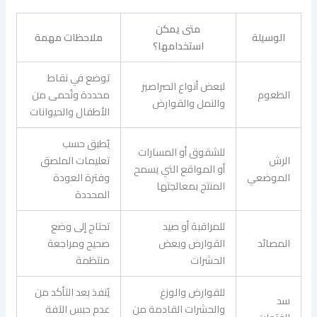
متى يمكن
الوسيلة
ملاحظات مهمة
استخدامها؟
توضع في نقاط
لبعض أنواع الصراصير
الطعوم
محددة وتُحمى من
والنمل والقوارض
الأطفال والحيوانات
يُطبق حسب
للشقوق أو المسارات
الرش
تعليمات الملصق
أو المواقع التي يسمح
الموضعي
وفترة العودة
المنتج بمعالجتها
المحددة
للمراقبة أو صيد
تحتاج إلى وضع
المصائد
القوارض وبعض
صحيح ومراجعة
الحشرات
منتظمة
للقوارض والوزغ
يُنفذ بعد التأكد من
سد
والحشرات القادمة من
عدم حبس الآفة