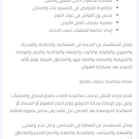
معالجة الحشرات داخل الشقق والفلل.
مكافحة القوارض في المستودعات والمنازل.
فحص بق الفراش في غرف النوم.
معاينة علامات النمل الأبيض.
إعداد متابعة للمنشآت حسب الحاجة.
يمكن الاستفسار عن الخدمة في السلمانية، والخالدية، والبندرية،
والمزروع، والرقيقة، والكوت، والرفعة، والصالحية، والحزم، والروضة،
والشهابية، والبصيرة، والملك فهد والمناطق القريبة. ويتم تأكيد
الموعد بعد مشاركة العنوان.
شركة مكافحة حشرات بالمبرز
تقدم شركة الأمثل خدمات مكافحة الآفات بالمبرز للمنازل والمنشآت
وفق نوع الإصابة وحالة الموقع. ويتم اختيار الطعوم أو المصائد أو
المعالجة الموضعية بعد الفحص، بدل تنفيذ رش شامل بصورة تلقائية.
يمكن الاستفسار عن التغطية في المحاسن، وعين نجم، واليحيى،
والشعبة، والسياسب، والراشدية، والنزهة، والمبرز القديم والمناطق