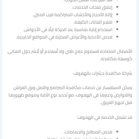
إغلاق فتحات الخدمات.
إزالة الأحجار والأخشاب المتراكمة قرب المنزل.
تقليم النباتات الكثيفة.
استخدام إنارة مناسبة عند الحركة ليلًا في الأحواش.
فحص الأحذية والأغراض المخزنة في المواقع الخارجية.
الأمصال المضادة للسموم علاج طبي ولا تُستخدم أو تُنشر حول المباني
كوسيلة مكافحة.
شركة مكافحة حشرات بالهفوف
يمكن الاستفسار عن خدمات مكافحة الصراصير والنمل وبق الفراش
والقوارض وغيرها في الهفوف، مع تحديد نوع الآفة وموقع ظهورها
قبل تجهيز الفريق.
قد تشمل الخدمة في الهفوف:
فحص المطابخ والحمامات.