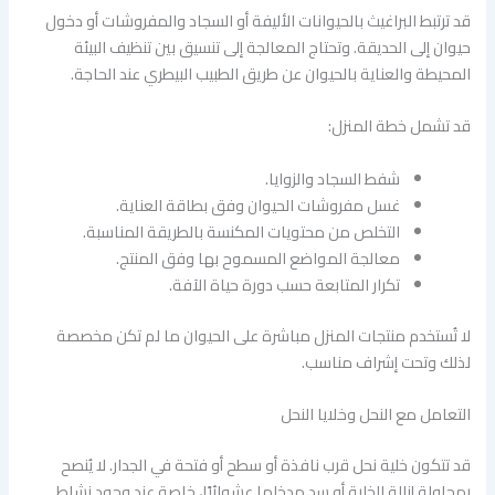
قد ترتبط البراغيث بالحيوانات الأليفة أو السجاد والمفروشات أو دخول
حيوان إلى الحديقة. وتحتاج المعالجة إلى تنسيق بين تنظيف البيئة
المحيطة والعناية بالحيوان عن طريق الطبيب البيطري عند الحاجة.
قد تشمل خطة المنزل:
شفط السجاد والزوايا.
غسل مفروشات الحيوان وفق بطاقة العناية.
التخلص من محتويات المكنسة بالطريقة المناسبة.
معالجة المواضع المسموح بها وفق المنتج.
تكرار المتابعة حسب دورة حياة الآفة.
لا تُستخدم منتجات المنزل مباشرة على الحيوان ما لم تكن مخصصة
لذلك وتحت إشراف مناسب.
التعامل مع النحل وخلايا النحل
قد تتكون خلية نحل قرب نافذة أو سطح أو فتحة في الجدار. لا يُنصح
بمحاولة إزالة الخلية أو سد مدخلها عشوائيًا، خاصة عند وجود نشاط