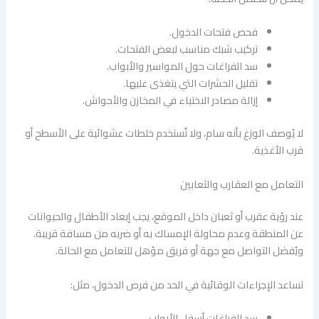
فحص فتحات الدخول.
تركيب شبك مناسب لبعض الفتحات.
سد الفراغات حول المواسير والأبواب.
تقليل الحشرات التي يتغذى عليها.
إزالة مصادر الاختباء في المخازن والأحواش.
لا يُوصف الوزغ بأنه سام، ولا تُستخدم خلطات عشوائية على الأسطح أو
قرب الأغذية.
التعامل مع العقارب والثعابين
عند رؤية عقرب أو ثعبان داخل الموقع، يجب إبعاد الأطفال والحيوانات
عن المنطقة وعدم محاولة الإمساك به أو ضربه من مسافة قريبة.
ويُفضل التواصل مع جهة أو فريق مؤهل للتعامل مع الحالة.
تساعد الإجراءات الوقائية في الحد من فرص الدخول، مثل:
سد الفراغات أسفل الأبواب.